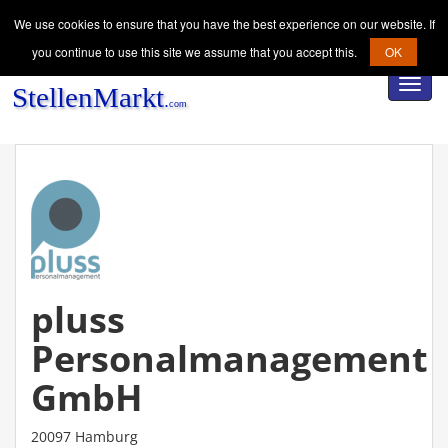
We use cookies to ensure that you have the best experience on our website. If
you continue to use this site we assume that you accept this.
OK
Toggl
navig
pluss
Personalmanagement
GmbH
20097 Hamburg