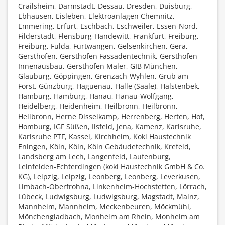
Crailsheim, Darmstadt, Dessau, Dresden, Duisburg,
Ebhausen, Eisleben, Elektroanlagen Chemnitz,
Emmering, Erfurt, Eschbach, Eschweiler, Essen-Nord,
Filderstadt, Flensburg-Handewitt, Frankfurt, Freiburg,
Freiburg, Fulda, Furtwangen, Gelsenkirchen, Gera,
Gersthofen, Gersthofen Fassadentechnik, Gersthofen
Innenausbau, Gersthofen Maler, GIB München,
Glauburg, Göppingen, Grenzach-Wyhlen, Grub am
Forst, Günzburg, Haguenau, Halle (Saale), Halstenbek,
Hamburg, Hamburg, Hanau, Hanau-Wolfgang,
Heidelberg, Heidenheim, Heilbronn, Heilbronn,
Heilbronn, Herne Disselkamp, Herrenberg, Herten, Hof,
Homburg, IGF Süßen, Ilsfeld, Jena, Kamenz, Karlsruhe,
Karlsruhe PTF, Kassel, Kirchheim, Koki Haustechnik
Eningen, Köln, Köln, Köln Gebäudetechnik, Krefeld,
Landsberg am Lech, Langenfeld, Laufenburg,
Leinfelden-Echterdingen (koki Haustechnik GmbH & Co.
KG), Leipzig, Leipzig, Leonberg, Leonberg, Leverkusen,
Limbach-Oberfrohna, Linkenheim-Hochstetten, Lörrach,
Lübeck, Ludwigsburg, Ludwigsburg, Magstadt, Mainz,
Mannheim, Mannheim, Meckenbeuren, Möckmühl,
Mönchengladbach, Monheim am Rhein, Monheim am