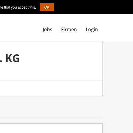
e that you accept this.
OK
Jobs
Firmen
Login
. KG