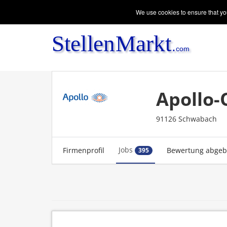
We use cookies to ensure that you
Apollo-
91126 Schwabach
Jobs
Firmenprofil
Bewertung abge
395