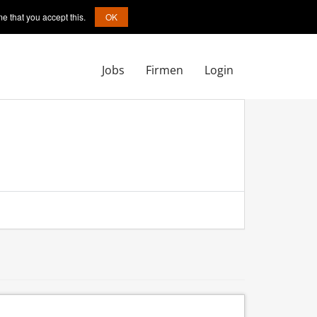
e that you accept this.
OK
Jobs
Firmen
Login