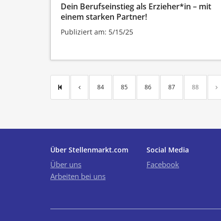
Dein Berufseinstieg als Erzieher*in – mit
einem starken Partner!
Publiziert am: 5/15/25
84
85
86
87
88
Über Stellenmarkt.com
Social Media
Über uns
Facebook
Arbeiten bei uns