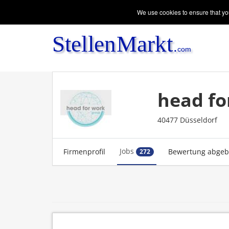
We use cookies to ensure that you
head f
40477 Düsseldorf
Jobs
Firmenprofil
Bewertung abge
272