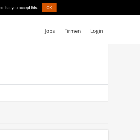
e that you accept this.
OK
Jobs
Firmen
Login