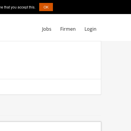
e that you accept this.
OK
Jobs
Firmen
Login