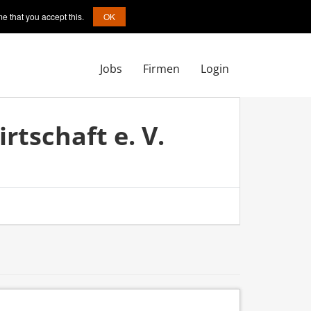
e that you accept this.
OK
Jobs
Firmen
Login
tschaft e. V.