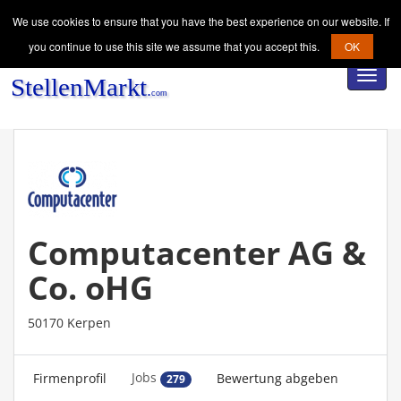
We use cookies to ensure that you have the best experience on our website. If
you continue to use this site we assume that you accept this.
OK
Toggl
navig
Computacenter AG &
Co. oHG
50170 Kerpen
Jobs
Firmenprofil
Bewertung abgeben
279