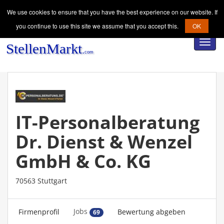
We use cookies to ensure that you have the best experience on our website. If
you continue to use this site we assume that you accept this.
OK
Toggl
navig
IT-Personalberatung
Dr. Dienst & Wenzel
GmbH & Co. KG
70563 Stuttgart
Jobs
Firmenprofil
Bewertung abgeben
69