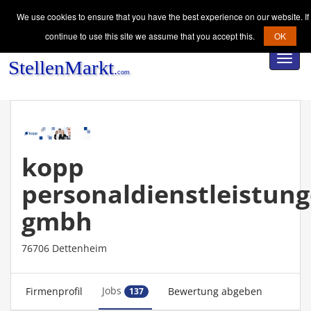
We use cookies to ensure that you have the best experience on our website. If
continue to use this site we assume that you accept this.
OK
Toggl
navig
kopp
personaldienstleistun
gmbh
76706 Dettenheim
Jobs
Firmenprofil
Bewertung abgeben
137