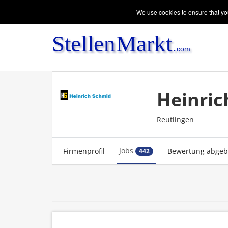
We use cookies to ensure that you
Heinri
Reutlingen
Jobs
Firmenprofil
Bewertung abge
442