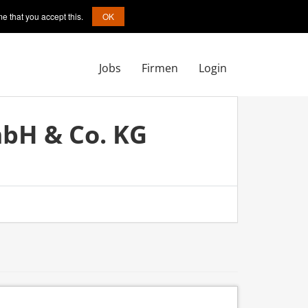
e that you accept this.
OK
Jobs
Firmen
Login
bH & Co. KG