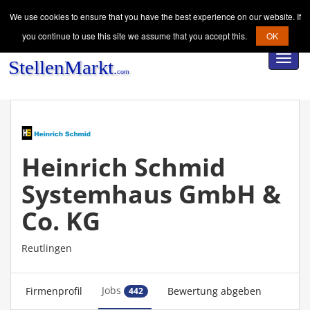
We use cookies to ensure that you have the best experience on our website. If
you continue to use this site we assume that you accept this.
OK
Toggl
navig
Heinrich Schmid
Systemhaus GmbH &
Co. KG
Reutlingen
Jobs
Firmenprofil
Bewertung abgeben
442